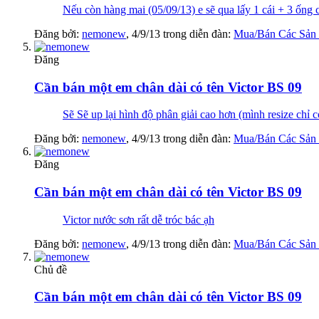
Nếu còn hàng mai (05/09/13) e sẽ qua lấy 1 cái + 3 ống 
Đăng bởi:
nemonew
,
4/9/13
trong diễn đàn:
Mua/Bán Các Sản
Đăng
Cần bán một em chân dài có tên Victor BS 09
Sẽ Sẽ up lại hình độ phân giải cao hơn (mình resize chỉ
Đăng bởi:
nemonew
,
4/9/13
trong diễn đàn:
Mua/Bán Các Sản
Đăng
Cần bán một em chân dài có tên Victor BS 09
Victor nước sơn rất dễ tróc bác ạh
Đăng bởi:
nemonew
,
4/9/13
trong diễn đàn:
Mua/Bán Các Sản
Chủ đề
Cần bán một em chân dài có tên Victor BS 09