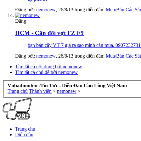
Đăng bởi:
nemonew
,
26/8/13
trong diễn đàn:
Mua/Bán Các Sả
Đăng
HCM - Cần đổi vợt FZ F9
bạn bán cây VT 7 giá ra sao mình cần mua. 0907232731
Đăng bởi:
nemonew
,
26/8/13
trong diễn đàn:
Mua/Bán Các Sả
Tìm tất cả nội dung bởi nemonew
Tìm tất cả chủ đề bởi nemonew
Vnbadminton -Tin Tức - Diễn Đàn Cầu Lông Việt Nam
Trang chủ
Thành viên
>
nemonew
>
Trang chủ
Diễn đàn