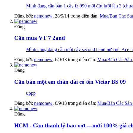
Mình đang cần bán 1 cây fz 990 mới đứt lưới lần 2 (chưa đ
Đăng bởi:
nemonew
,
28/9/14
trong diễn đàn:
Mua/Bán Các Sả
Đăng
Cần mua VT 7 2and
Mình cũng đang cần một cây second hand nữa nè. Ace n
Đăng bởi:
nemonew
,
6/9/13
trong diễn đàn:
Mua/Bán Các Sản
Đăng
Cần bán một em chân dài có tên Victor BS 09
uppp
Đăng bởi:
nemonew
,
6/9/13
trong diễn đàn:
Mua/Bán Các Sản
Đăng
HCM - Cần thanh lý bao vợt ---mới 100% giá ch