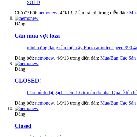
SOLD
Chủ đề bởi:
nemonew
,
4/9/13
, 7 lần trả lời, trong diễn đàn:
Mua
Đăng
Cần mua vợt foza
mình cũng đang cần một cây Forza amortec speed 990 4u
Đăng bởi:
nemonew
,
4/9/13
trong diễn đàn:
Mua/Bán Các Sản
Đăng
CLOSED!
Cho mình đặt gạch 1 em 1.6 tr màu đỏ nha. Qua lễ lên hố
Đăng bởi:
nemonew
,
1/9/13
trong diễn đàn:
Mua/Bán Các Sản
Đăng
Closed