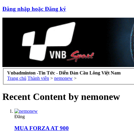
Đăng nhập hoặc Đăng ký
Vnbadminton -Tin Tức - Diễn Đàn Cầu Lông Việt Nam
Trang chủ
Thành viên
>
nemonew
>
Recent Content by nemonew
Đăng
MUA FORZA AT 900