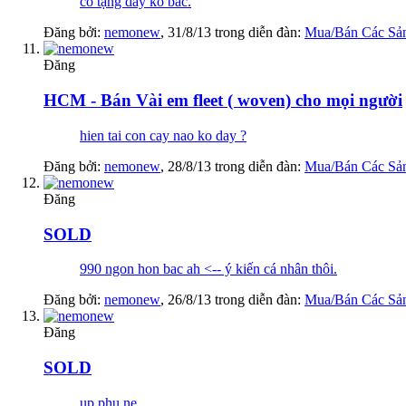
có tặng dây ko bác.
Đăng bởi:
nemonew
,
31/8/13
trong diễn đàn:
Mua/Bán Các Sả
Đăng
HCM - Bán Vài em fleet ( woven) cho mọi người
hien tai con cay nao ko day ?
Đăng bởi:
nemonew
,
28/8/13
trong diễn đàn:
Mua/Bán Các Sả
Đăng
SOLD
990 ngon hon bac ah <-- ý kiến cá nhân thôi.
Đăng bởi:
nemonew
,
26/8/13
trong diễn đàn:
Mua/Bán Các Sả
Đăng
SOLD
up phu ne