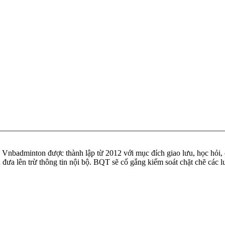
badminton được thành lập từ 2012 với mục đích giao lưu, học hỏi, ch
n đưa lên trừ thông tin nội bộ. BQT sẽ cố gắng kiểm soát chặt chẽ các