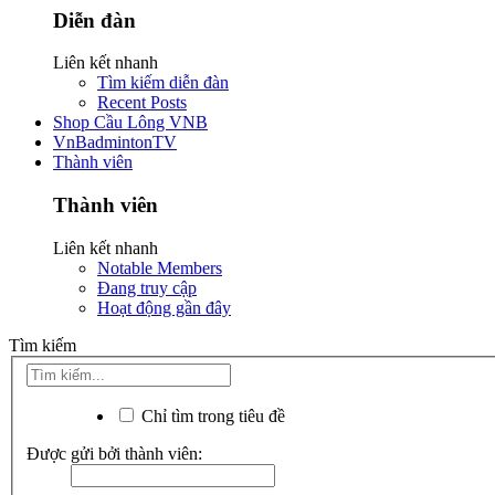
Diễn đàn
Liên kết nhanh
Tìm kiếm diễn đàn
Recent Posts
Shop Cầu Lông VNB
VnBadmintonTV
Thành viên
Thành viên
Liên kết nhanh
Notable Members
Đang truy cập
Hoạt động gần đây
Tìm kiếm
Chỉ tìm trong tiêu đề
Được gửi bởi thành viên: