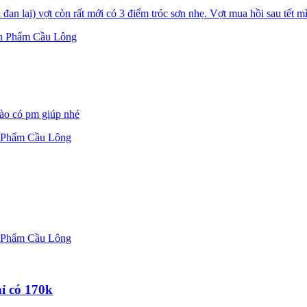
an lại) vợt còn rất mới có 3 điểm tróc sơn nhẹ. Vợt mua hồi sau tết mìn
n Phẩm Cầu Lông
ào có pm giúp nhé
 Phẩm Cầu Lông
 Phẩm Cầu Lông
ỉ có 170k