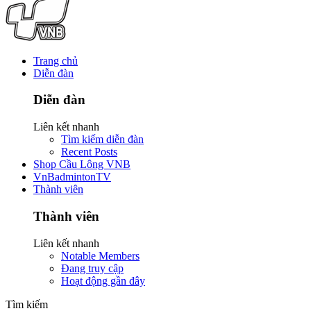
Trang chủ
Diễn đàn
Diễn đàn
Liên kết nhanh
Tìm kiếm diễn đàn
Recent Posts
Shop Cầu Lông VNB
VnBadmintonTV
Thành viên
Thành viên
Liên kết nhanh
Notable Members
Đang truy cập
Hoạt động gần đây
Tìm kiếm