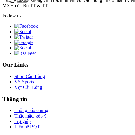
không chịu trách nhiệm với các thông tin do thành viê
MXH của Bộ TT & TT.
Follow us
Our Links
Shop Cầu Lông
VS Sports
Vợt Cầu Lông
Thông tin
Thông báo chung
Thắc mắc, góp ý
Trợ giúp
Liên hệ BQT