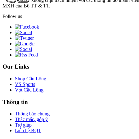
không chịu trách nhiệm với các thông tin do thành viê
MXH của Bộ TT & TT.
Follow us
Our Links
Shop Cầu Lông
VS Sports
Vợt Cầu Lông
Thông tin
Thông báo chung
Thắc mắc, góp ý
Trợ giúp
Liên hệ BQT