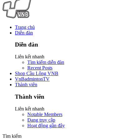
Trang chủ
Diễn đàn
Diễn đàn
Liên kết nhanh
Tìm kiếm diễn đàn
Recent Posts
Shop Cầu Lông VNB
VnBadmintonTV
Thành viên
Thành viên
Liên kết nhanh
Notable Members
Đang truy cập
Hoạt động gần đây
Tìm kiếm