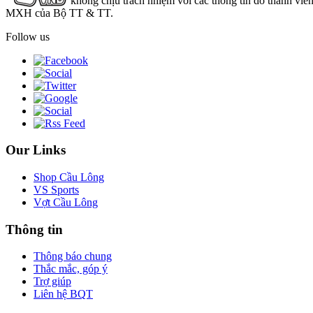
không chịu trách nhiệm với các thông tin do thành viê
MXH của Bộ TT & TT.
Follow us
Our Links
Shop Cầu Lông
VS Sports
Vợt Cầu Lông
Thông tin
Thông báo chung
Thắc mắc, góp ý
Trợ giúp
Liên hệ BQT