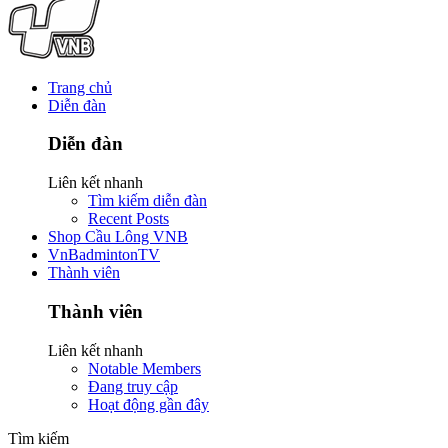
Trang chủ
Diễn đàn
Diễn đàn
Liên kết nhanh
Tìm kiếm diễn đàn
Recent Posts
Shop Cầu Lông VNB
VnBadmintonTV
Thành viên
Thành viên
Liên kết nhanh
Notable Members
Đang truy cập
Hoạt động gần đây
Tìm kiếm