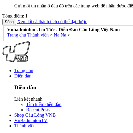
Gửi một tin nhắn ở đâu đó trên các trang web để nhận được điề
Tổng điểm: 1
Xem tất cả thành tích có thể đạt được
Vnbadminton -Tin Tức - Diễn Đàn Cầu Lông Việt Nam
Trang chủ
Thành viên
>
Na Na
>
Trang chủ
Diễn đàn
Diễn đàn
Liên kết nhanh
Tìm kiếm diễn đàn
Recent Posts
Shop Cầu Lông VNB
VnBadmintonTV
Thành viên