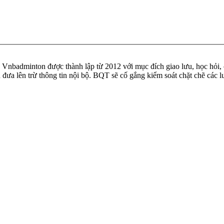
badminton được thành lập từ 2012 với mục đích giao lưu, học hỏi, ch
n đưa lên trừ thông tin nội bộ. BQT sẽ cố gắng kiểm soát chặt chẽ các