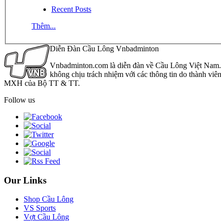
Recent Posts
Thêm...
Diễn Đàn Cầu Lông Vnbadminton
Vnbadminton.com là diễn đàn về Cầu Lông Việt Nam. Vn
không chịu trách nhiệm với các thông tin do thành viê
MXH của Bộ TT & TT.
Follow us
Our Links
Shop Cầu Lông
VS Sports
Vợt Cầu Lông