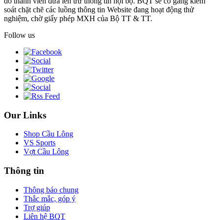
do thành viên đưa lên trừ thông tin nội bộ. BQT sẽ cố gắng kiểm
soát chặt chẽ các luồng thông tin Website đang hoạt động thử
nghiệm, chờ giấy phép MXH của Bộ TT & TT.
Follow us
Our Links
Shop Cầu Lông
VS Sports
Vợt Cầu Lông
Thông tin
Thông báo chung
Thắc mắc, góp ý
Trợ giúp
Liên hệ BQT