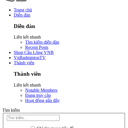
Trang chủ
Diễn đàn
Diễn đàn
Liên kết nhanh
Tìm kiếm diễn đàn
Recent Posts
Shop Cầu Lông VNB
VnBadmintonTV
Thành viên
Thành viên
Liên kết nhanh
Notable Members
Đang truy cập
Hoạt động gần đây
Tìm kiếm