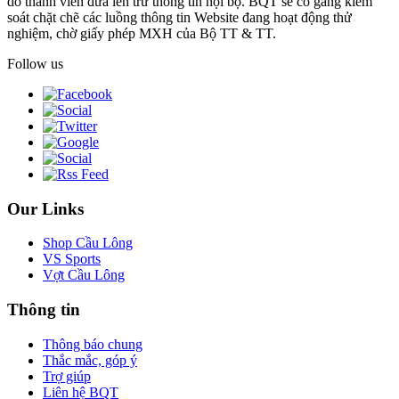
do thành viên đưa lên trừ thông tin nội bộ. BQT sẽ cố gắng kiểm
soát chặt chẽ các luồng thông tin Website đang hoạt động thử
nghiệm, chờ giấy phép MXH của Bộ TT & TT.
Follow us
Our Links
Shop Cầu Lông
VS Sports
Vợt Cầu Lông
Thông tin
Thông báo chung
Thắc mắc, góp ý
Trợ giúp
Liên hệ BQT