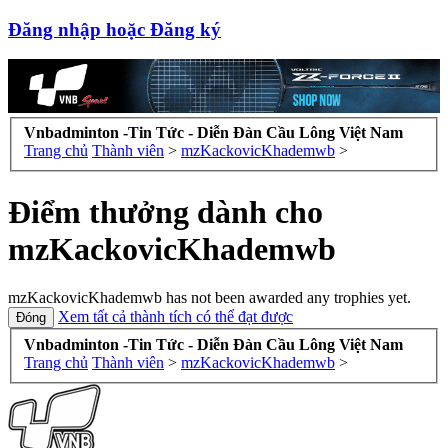
Đăng nhập hoặc Đăng ký
Vnbadminton -Tin Tức - Diễn Đàn Cầu Lông Việt Nam
Trang chủ
Thành viên
>
mzKackovicKhademwb
>
Điểm thưởng dành cho
mzKackovicKhademwb
mzKackovicKhademwb has not been awarded any trophies yet.
Xem tất cả thành tích có thể đạt được
Vnbadminton -Tin Tức - Diễn Đàn Cầu Lông Việt Nam
Trang chủ
Thành viên
>
mzKackovicKhademwb
>