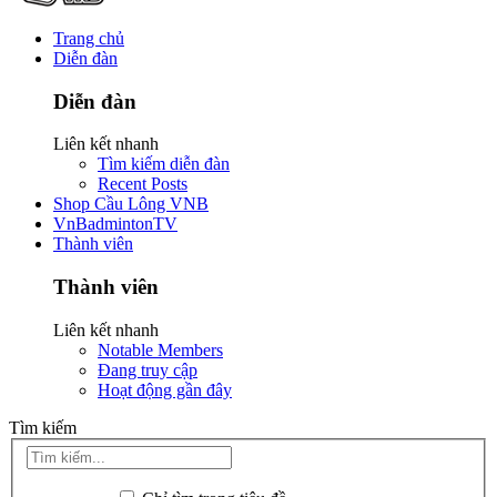
Trang chủ
Diễn đàn
Diễn đàn
Liên kết nhanh
Tìm kiếm diễn đàn
Recent Posts
Shop Cầu Lông VNB
VnBadmintonTV
Thành viên
Thành viên
Liên kết nhanh
Notable Members
Đang truy cập
Hoạt động gần đây
Tìm kiếm