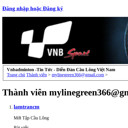
Đăng nhập hoặc Đăng ký
Vnbadminton -Tin Tức - Diễn Đàn Cầu Lông Việt Nam
Trang chủ
Thành viên
>
mylinegreen366@gmail.com
>
Thành viên mylinegreen366@gm
lamtrancm
Mới Tập Cầu Lông
Bài viết: