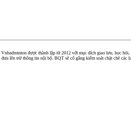
badminton được thành lập từ 2012 với mục đích giao lưu, học hỏi, ch
n đưa lên trừ thông tin nội bộ. BQT sẽ cố gắng kiểm soát chặt chẽ các