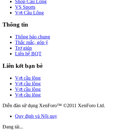
Shop Cầu Lông
VS Sports
Vợt Cầu Lông
Thông tin
Thông báo chung
Thắc mắc, góp ý
Trợ giúp
Liên hệ BQT
Liên kết bạn bè
Vợt cầu lông
Vợt cầu lông
Vợt cầu lông
Vợt cầu lông
Diễn đàn sử dụng XenForo™ ©2011 XenForo Ltd.
Quy định và Nội quy
Đang tải...