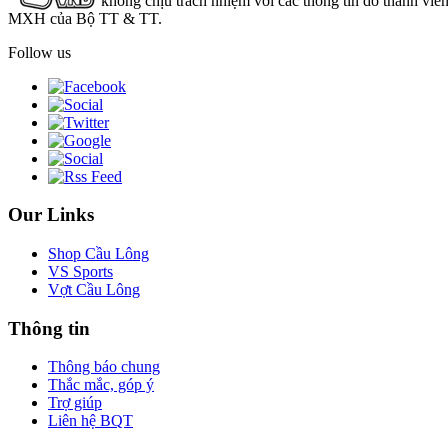
không chịu trách nhiệm với các thông tin do thành viê
MXH của Bộ TT & TT.
Follow us
Our Links
Shop Cầu Lông
VS Sports
Vợt Cầu Lông
Thông tin
Thông báo chung
Thắc mắc, góp ý
Trợ giúp
Liên hệ BQT