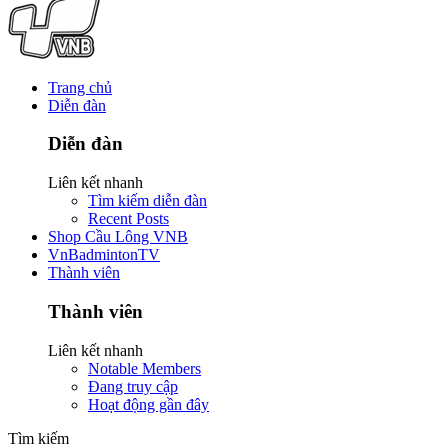
Trang chủ
Diễn đàn
Diễn đàn
Liên kết nhanh
Tìm kiếm diễn đàn
Recent Posts
Shop Cầu Lông VNB
VnBadmintonTV
Thành viên
Thành viên
Liên kết nhanh
Notable Members
Đang truy cập
Hoạt động gần đây
Tìm kiếm