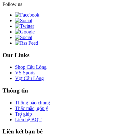
Follow us
Our Links
Shop Cầu Lông
VS Sports
Vợt Cầu Lông
Thông tin
Thông báo chung
Thắc mắc, góp ý
Trợ giúp
Liên hệ BQT
Liên kết bạn bè