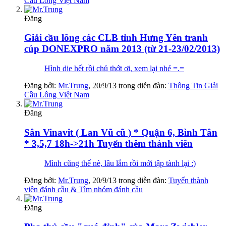
Cầu Lông Việt Nam
Đăng
Giải cầu lông các CLB tỉnh Hưng Yên tranh
cúp DONEXPRO năm 2013 (từ 21-23/02/2013)
Hình die hết rồi chủ thớt ơi, xem lại nhé =.=
Đăng bởi:
Mr.Trung
,
20/9/13
trong diễn đàn:
Thông Tin Giải
Cầu Lông Việt Nam
Đăng
Sân Vinavit ( Lan Vũ cũ ) * Quận 6, Bình Tân
* 3,5,7 18h->21h Tuyển thêm thành viên
Mình cũng thế nè, lâu lắm rồi mới tập tành lại :)
Đăng bởi:
Mr.Trung
,
20/9/13
trong diễn đàn:
Tuyển thành
viên đánh cầu & Tìm nhóm đánh cầu
Đăng