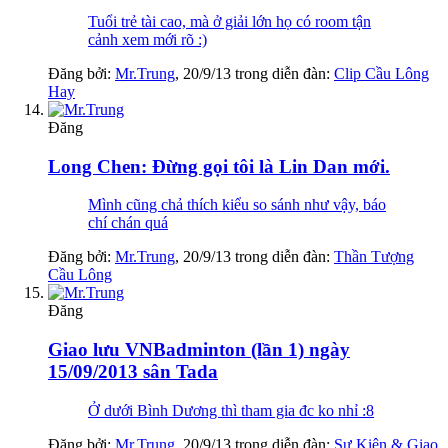
Tuổi trẻ tài cao, mà ở giải lớn họ có room tận
cảnh xem mới rõ :)
Đăng bởi:
Mr.Trung
,
20/9/13
trong diễn đàn:
Clip Cầu Lông
Hay
Đăng
Long Chen: Đừng gọi tôi là Lin Dan mới.
Mình cũng chả thích kiểu so sánh như vậy, báo
chí chán quá
Đăng bởi:
Mr.Trung
,
20/9/13
trong diễn đàn:
Thần Tượng
Cầu Lông
Đăng
Giao lưu VNBadminton (lần 1) ngày
15/09/2013 sân Tada
Ở dưới Bình Dương thì tham gia đc ko nhỉ :8
Đăng bởi:
Mr.Trung
,
20/9/13
trong diễn đàn:
Sự Kiện & Giao