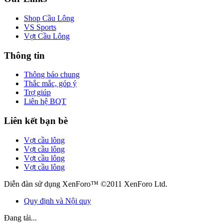
Shop Cầu Lông
VS Sports
Vợt Cầu Lông
Thông tin
Thông báo chung
Thắc mắc, góp ý
Trợ giúp
Liên hệ BQT
Liên kết bạn bè
Vợt cầu lông
Vợt cầu lông
Vợt cầu lông
Vợt cầu lông
Diễn đàn sử dụng XenForo™ ©2011 XenForo Ltd.
Quy định và Nội quy
Đang tải...