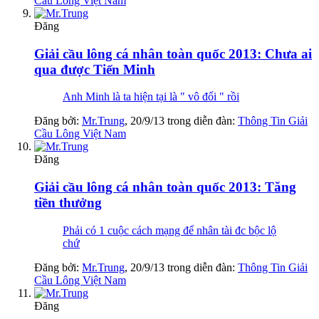
Cầu Lông Việt Nam
Đăng
Giải cầu lông cá nhân toàn quốc 2013: Chưa ai
qua được Tiến Minh
Anh Minh là ta hiện tại là " vô đối " rồi
Đăng bởi:
Mr.Trung
,
20/9/13
trong diễn đàn:
Thông Tin Giải
Cầu Lông Việt Nam
Đăng
Giải cầu lông cá nhân toàn quốc 2013: Tăng
tiền thưởng
Phải có 1 cuộc cách mạng để nhân tài đc bộc lộ
chứ
Đăng bởi:
Mr.Trung
,
20/9/13
trong diễn đàn:
Thông Tin Giải
Cầu Lông Việt Nam
Đăng