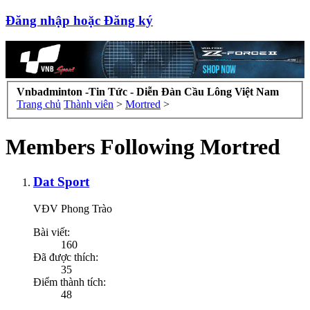
Đăng nhập hoặc Đăng ký
Vnbadminton -Tin Tức - Diễn Đàn Cầu Lông Việt Nam
Trang chủ
Thành viên
>
Mortred
>
Members Following Mortred
Dat Sport
VĐV Phong Trào
Bài viết:
160
Đã được thích:
35
Điểm thành tích:
48