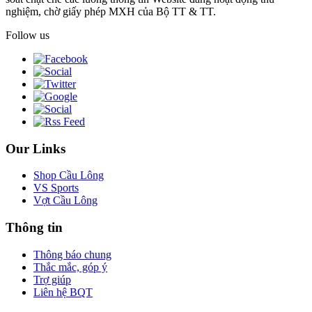
nghiệm, chờ giấy phép MXH của Bộ TT & TT.
Follow us
Our Links
Shop Cầu Lông
VS Sports
Vợt Cầu Lông
Thông tin
Thông báo chung
Thắc mắc, góp ý
Trợ giúp
Liên hệ BQT