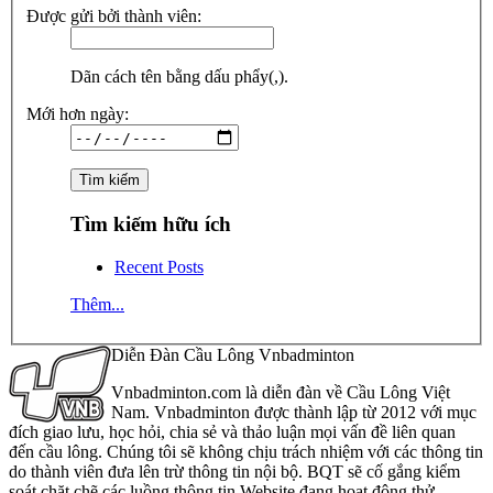
Được gửi bởi thành viên:
Dãn cách tên bằng dấu phẩy(,).
Mới hơn ngày:
Tìm kiếm hữu ích
Recent Posts
Thêm...
Diễn Đàn Cầu Lông Vnbadminton
Vnbadminton.com là diễn đàn về Cầu Lông Việt
Nam. Vnbadminton được thành lập từ 2012 với mục
đích giao lưu, học hỏi, chia sẻ và thảo luận mọi vấn đề liên quan
đến cầu lông. Chúng tôi sẽ không chịu trách nhiệm với các thông tin
do thành viên đưa lên trừ thông tin nội bộ. BQT sẽ cố gắng kiểm
soát chặt chẽ các luồng thông tin Website đang hoạt động thử