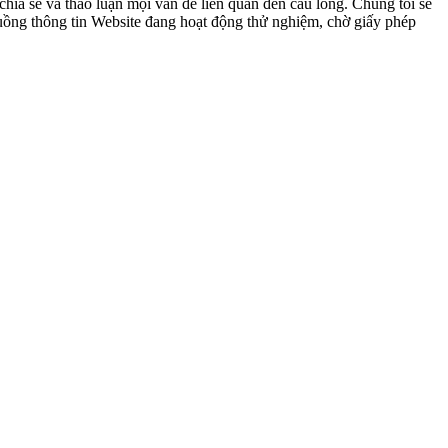
ia sẻ và thảo luận mọi vấn đề liên quan đến cầu lông. Chúng tôi sẽ
 luồng thông tin Website đang hoạt động thử nghiệm, chờ giấy phép