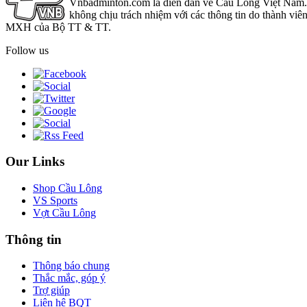
Vnbadminton.com là diễn đàn về Cầu Lông Việt Nam. Vn
không chịu trách nhiệm với các thông tin do thành viê
MXH của Bộ TT & TT.
Follow us
Our Links
Shop Cầu Lông
VS Sports
Vợt Cầu Lông
Thông tin
Thông báo chung
Thắc mắc, góp ý
Trợ giúp
Liên hệ BQT