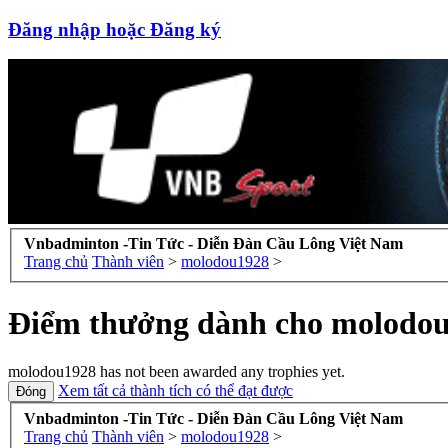
Đăng nhập hoặc Đăng ký
Vnbadminton -Tin Tức - Diễn Đàn Cầu Lông Việt Nam
Trang chủ
Thành viên
>
molodou1928
>
Điểm thưởng dành cho molodo
molodou1928 has not been awarded any trophies yet.
Xem tất cả thành tích có thể đạt được
Vnbadminton -Tin Tức - Diễn Đàn Cầu Lông Việt Nam
Trang chủ
Thành viên
>
molodou1928
>