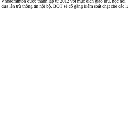
badminton được thành lập từ 2012 với mục đích giao lưu, học hỏi, ch
n đưa lên trừ thông tin nội bộ. BQT sẽ cố gắng kiểm soát chặt chẽ các