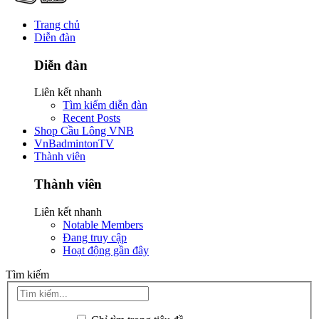
Trang chủ
Diễn đàn
Diễn đàn
Liên kết nhanh
Tìm kiếm diễn đàn
Recent Posts
Shop Cầu Lông VNB
VnBadmintonTV
Thành viên
Thành viên
Liên kết nhanh
Notable Members
Đang truy cập
Hoạt động gần đây
Tìm kiếm