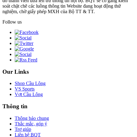
do thành viên đưa lên trừ thông tin nội bộ. BQT sẽ cố gắng kiểm
soát chặt chẽ các luồng thông tin Website đang hoạt động thử
nghiệm, chờ giấy phép MXH của Bộ TT & TT.
Follow us
Our Links
Shop Cầu Lông
VS Sports
Vợt Cầu Lông
Thông tin
Thông báo chung
Thắc mắc, góp ý
Trợ giúp
Liên hệ BQT