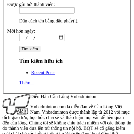
Được gửi bởi thành viên:
Dãn cách tên bằng dấu phẩy(,).
Mới hơn ngày:
Tìm kiếm hữu ích
Recent Posts
Thêm...
Diễn Đàn Cầu Lông Vnbadminton
Vnbadminton.com là diễn đàn về Cầu Lông Việt
Nam. Vnbadminton được thành lập từ 2012 với mục
đích giao lưu, học hỏi, chia sẻ và thảo luận mọi vấn đề liên quan
đến cầu lông. Chúng tôi sẽ không chịu trách nhiệm với các thông tin
do thành viên đưa lên trừ thông tin nội bộ. BQT sẽ cố gắng kiểm
soát chặt chẽ các luồng thông tin Website đang hoạt động thử