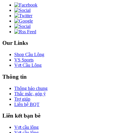
Our Links
Shop Cầu Lông
VS Sports
Vợt Cầu Lông
Thông tin
Thông báo chung
Thắc mắc, góp ý
Trợ giúp
Liên hệ BQT
Liên kết bạn bè
Vợt cầu lông
Vợt cầu lông