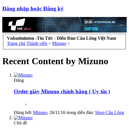
Đăng nhập hoặc Đăng ký
Vnbadminton -Tin Tức - Diễn Đàn Cầu Lông Việt Nam
Trang chủ
Thành viên
>
Mizuno
>
Recent Content by Mizuno
Đăng
Order giày Mizuno chính hãng ( Uy tín )
.
Đăng bởi:
Mizuno
,
26/11/16
trong diễn đàn:
Shop Cầu Lông
Chủ đề