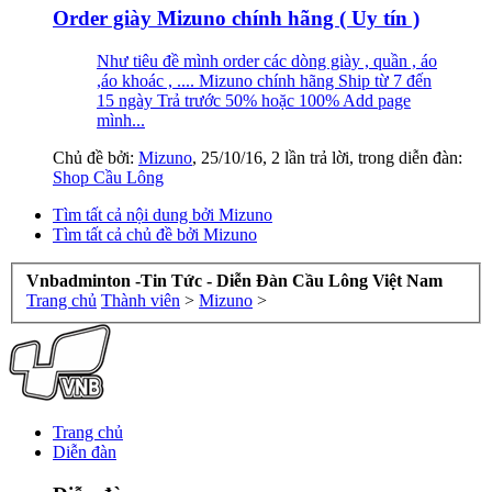
Order giày Mizuno chính hãng ( Uy tín )
Như tiêu đề mình order các dòng giày , quần , áo
,áo khoác , .... Mizuno chính hãng Ship từ 7 đến
15 ngày Trả trước 50% hoặc 100% Add page
mình...
Chủ đề bởi:
Mizuno
,
25/10/16
, 2 lần trả lời, trong diễn đàn:
Shop Cầu Lông
Tìm tất cả nội dung bởi Mizuno
Tìm tất cả chủ đề bởi Mizuno
Vnbadminton -Tin Tức - Diễn Đàn Cầu Lông Việt Nam
Trang chủ
Thành viên
>
Mizuno
>
Trang chủ
Diễn đàn