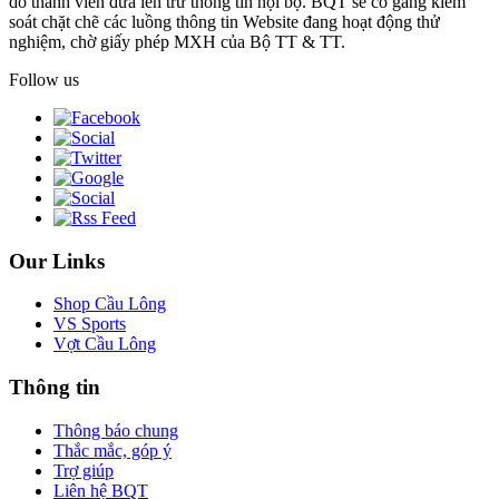
do thành viên đưa lên trừ thông tin nội bộ. BQT sẽ cố gắng kiểm
soát chặt chẽ các luồng thông tin Website đang hoạt động thử
nghiệm, chờ giấy phép MXH của Bộ TT & TT.
Follow us
Our Links
Shop Cầu Lông
VS Sports
Vợt Cầu Lông
Thông tin
Thông báo chung
Thắc mắc, góp ý
Trợ giúp
Liên hệ BQT