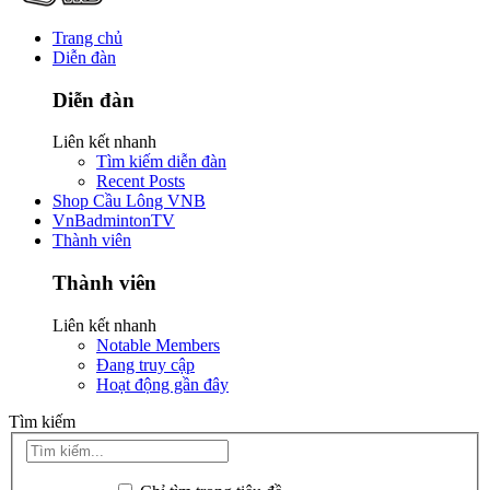
Trang chủ
Diễn đàn
Diễn đàn
Liên kết nhanh
Tìm kiếm diễn đàn
Recent Posts
Shop Cầu Lông VNB
VnBadmintonTV
Thành viên
Thành viên
Liên kết nhanh
Notable Members
Đang truy cập
Hoạt động gần đây
Tìm kiếm