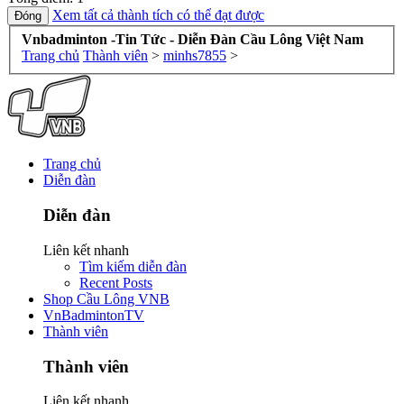
Xem tất cả thành tích có thể đạt được
Vnbadminton -Tin Tức - Diễn Đàn Cầu Lông Việt Nam
Trang chủ
Thành viên
>
minhs7855
>
Trang chủ
Diễn đàn
Diễn đàn
Liên kết nhanh
Tìm kiếm diễn đàn
Recent Posts
Shop Cầu Lông VNB
VnBadmintonTV
Thành viên
Thành viên
Liên kết nhanh