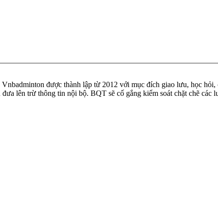
badminton được thành lập từ 2012 với mục đích giao lưu, học hỏi, ch
n đưa lên trừ thông tin nội bộ. BQT sẽ cố gắng kiểm soát chặt chẽ các