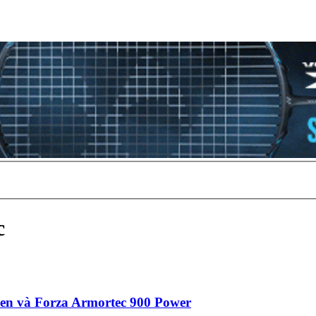
c
en và Forza Armortec 900 Power