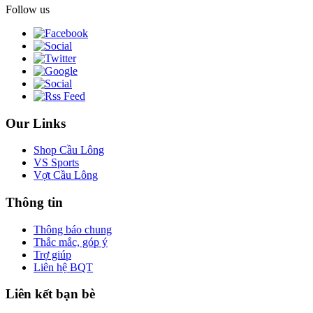
Follow us
Our Links
Shop Cầu Lông
VS Sports
Vợt Cầu Lông
Thông tin
Thông báo chung
Thắc mắc, góp ý
Trợ giúp
Liên hệ BQT
Liên kết bạn bè