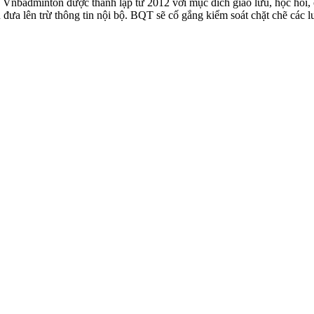
badminton được thành lập từ 2012 với mục đích giao lưu, học hỏi, ch
n đưa lên trừ thông tin nội bộ. BQT sẽ cố gắng kiểm soát chặt chẽ các