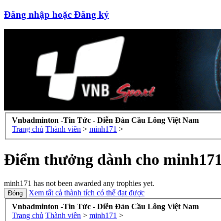
Đăng nhập hoặc Đăng ký
Vnbadminton -Tin Tức - Diễn Đàn Cầu Lông Việt Nam
Trang chủ
Thành viên
>
minh171
>
Điểm thưởng dành cho minh17
minh171 has not been awarded any trophies yet.
Xem tất cả thành tích có thể đạt được
Vnbadminton -Tin Tức - Diễn Đàn Cầu Lông Việt Nam
Trang chủ
Thành viên
>
minh171
>