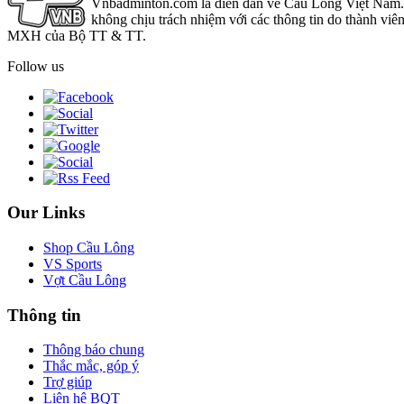
Vnbadminton.com là diễn đàn về Cầu Lông Việt Nam. Vn
không chịu trách nhiệm với các thông tin do thành viê
MXH của Bộ TT & TT.
Follow us
Our Links
Shop Cầu Lông
VS Sports
Vợt Cầu Lông
Thông tin
Thông báo chung
Thắc mắc, góp ý
Trợ giúp
Liên hệ BQT