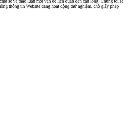
ia sẻ và thảo luận mọi vấn đề liên quan đến cầu lông. Chúng tôi sẽ
 luồng thông tin Website đang hoạt động thử nghiệm, chờ giấy phép