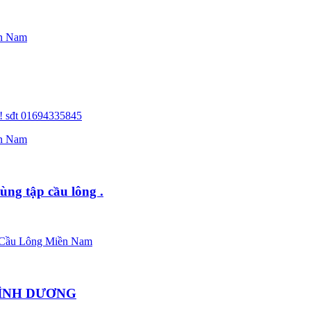
n Nam
i ! sđt 01694335845
n Nam
ng tập cầu lông .
Cầu Lông Miền Nam
, BÌNH DƯƠNG