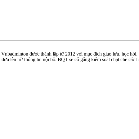
badminton được thành lập từ 2012 với mục đích giao lưu, học hỏi, ch
n đưa lên trừ thông tin nội bộ. BQT sẽ cố gắng kiểm soát chặt chẽ các