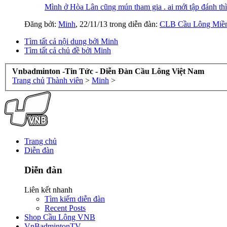
Mình ở Hòa Lân cũng mún tham gia . ai mới tập đánh t
Đăng bởi:
Minh
,
22/11/13
trong diễn đàn:
CLB Cầu Lông Miề
Tìm tất cả nội dung bởi Minh
Tìm tất cả chủ đề bởi Minh
Vnbadminton -Tin Tức - Diễn Đàn Cầu Lông Việt Nam
Trang chủ
Thành viên
>
Minh
>
Trang chủ
Diễn đàn
Diễn đàn
Liên kết nhanh
Tìm kiếm diễn đàn
Recent Posts
Shop Cầu Lông VNB
VnBadmintonTV