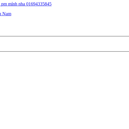
hì pm mỉnh nha 01694335845
n Nam