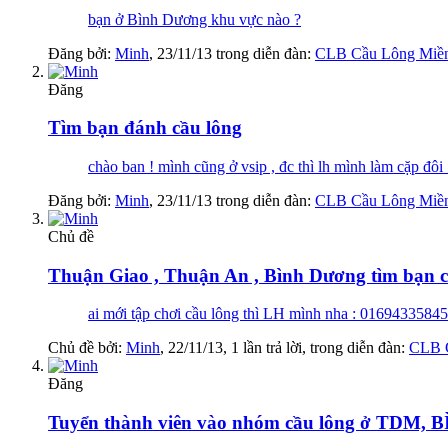
bạn ở Bình Dương khu vực nào ?
Đăng bởi:
Minh
,
23/11/13
trong diễn đàn:
CLB Cầu Lông Miề
Đăng
Tìm bạn đánh cầu lông
chào ban ! mình cũng ở vsip , đc thì lh mình làm cặp đô
Đăng bởi:
Minh
,
23/11/13
trong diễn đàn:
CLB Cầu Lông Miề
Chủ đề
Thuận Giao , Thuận An , Bình Dương tìm bạn cù
ai mới tập chơi cầu lông thì LH mình nha : 01694335845
Chủ đề bởi:
Minh
,
22/11/13
, 1 lần trả lời, trong diễn đàn:
CLB 
Đăng
Tuyển thành viên vào nhóm cầu lông ở TDM