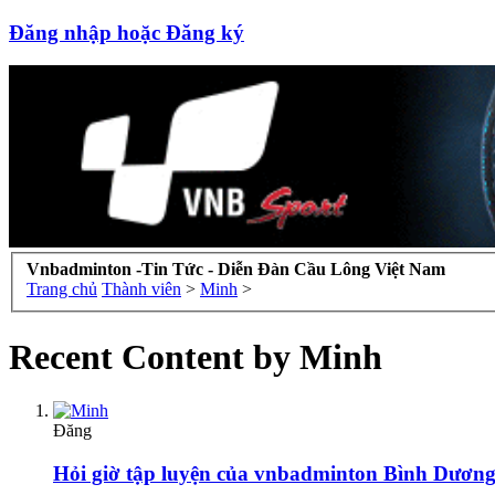
Đăng nhập hoặc Đăng ký
Vnbadminton -Tin Tức - Diễn Đàn Cầu Lông Việt Nam
Trang chủ
Thành viên
>
Minh
>
Recent Content by Minh
Đăng
Hỏi giờ tập luyện của vnbadminton Bình Dươn