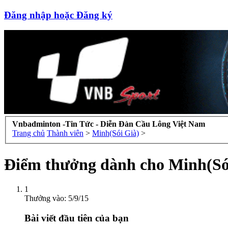
Đăng nhập hoặc Đăng ký
Vnbadminton -Tin Tức - Diễn Đàn Cầu Lông Việt Nam
Trang chủ
Thành viên
>
Minh(Sói Già)
>
Điểm thưởng dành cho Minh(Só
1
Thưởng vào:
5/9/15
Bài viết đầu tiên của bạn