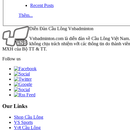
Recent Posts
Thêm...
Diễn Đàn Cầu Lông Vnbadminton
Vnbadminton.com là diễn đàn về Cầu Lông Việt Nam. Vn
không chịu trách nhiệm với các thông tin do thành viê
MXH của Bộ TT & TT.
Follow us
Our Links
Shop Cầu Lông
VS Sports
Vợt Cầu Lông