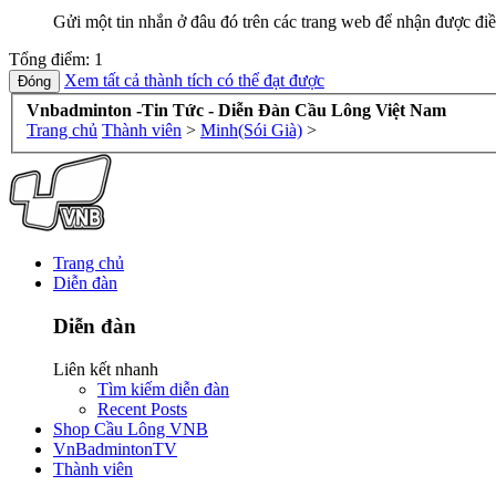
Gửi một tin nhắn ở đâu đó trên các trang web để nhận được điề
Tổng điểm: 1
Xem tất cả thành tích có thể đạt được
Vnbadminton -Tin Tức - Diễn Đàn Cầu Lông Việt Nam
Trang chủ
Thành viên
>
Minh(Sói Già)
>
Trang chủ
Diễn đàn
Diễn đàn
Liên kết nhanh
Tìm kiếm diễn đàn
Recent Posts
Shop Cầu Lông VNB
VnBadmintonTV
Thành viên