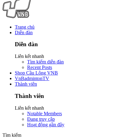
Trang chủ
Diễn đàn
Diễn đàn
Liên kết nhanh
Tìm kiếm diễn đàn
Recent Posts
Shop Cầu Lông VNB
VnBadmintonTV
Thành viên
Thành viên
Liên kết nhanh
Notable Members
Đang truy cập
Hoạt động gần đây
Tìm kiếm