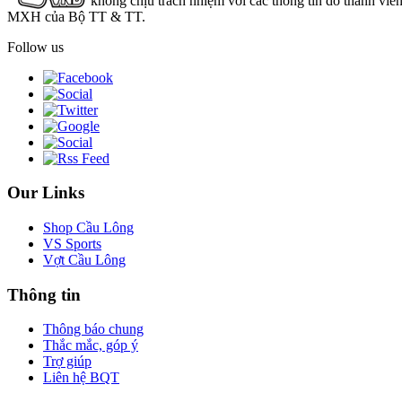
không chịu trách nhiệm với các thông tin do thành viê
MXH của Bộ TT & TT.
Follow us
Our Links
Shop Cầu Lông
VS Sports
Vợt Cầu Lông
Thông tin
Thông báo chung
Thắc mắc, góp ý
Trợ giúp
Liên hệ BQT