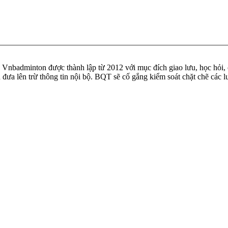
badminton được thành lập từ 2012 với mục đích giao lưu, học hỏi, ch
n đưa lên trừ thông tin nội bộ. BQT sẽ cố gắng kiểm soát chặt chẽ các