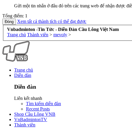
Gửi một tin nhắn ở đâu đó trên các trang web để nhận được điề
Tổng điểm: 1
Xem tất cả thành tích có thể đạt được
Vnbadminton -Tin Tức - Diễn Đàn Cầu Lông Việt Nam
Trang chủ
Thành viên
>
mevoly
>
Trang chủ
Diễn đàn
Diễn đàn
Liên kết nhanh
Tìm kiếm diễn đàn
Recent Posts
Shop Cầu Lông VNB
VnBadmintonTV
Thành viên