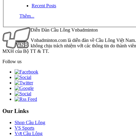
Recent Posts
Thêm...
Diễn Đàn Cầu Lông Vnbadminton
Vnbadminton.com là diễn đàn về Cầu Lông Việt Nam. Vn
không chịu trách nhiệm với các thông tin do thành viê
MXH của Bộ TT & TT.
Follow us
Our Links
Shop Cầu Lông
VS Sports
Vợt Cầu Lông