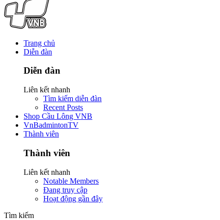
Trang chủ
Diễn đàn
Diễn đàn
Liên kết nhanh
Tìm kiếm diễn đàn
Recent Posts
Shop Cầu Lông VNB
VnBadmintonTV
Thành viên
Thành viên
Liên kết nhanh
Notable Members
Đang truy cập
Hoạt động gần đây
Tìm kiếm