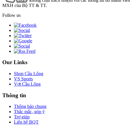
không chịu trách nhiệm với các thông tin do thành viê
MXH của Bộ TT & TT.
Follow us
Our Links
Shop Cầu Lông
VS Sports
Vợt Cầu Lông
Thông tin
Thông báo chung
Thắc mắc, góp ý
Trợ giúp
Liên hệ BQT