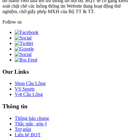
do thành viên đưa lên trừ thông tin nội bộ. BQT sẽ cố gắng kiểm
soát chặt chẽ các luồng thông tin Website đang hoạt động thử
nghiệm, chờ giấy phép MXH của Bộ TT & TT.
Follow us
Our Links
Shop Cầu Lông
VS Sports
Vợt Cầu Lông
Thông tin
Thông báo chung
Thắc mắc, góp ý
Trợ giúp
Liên hệ BQT