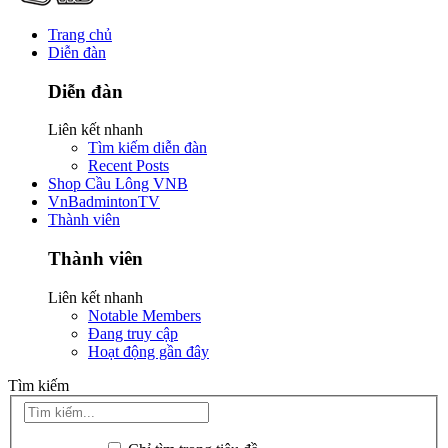
Trang chủ
Diễn đàn
Diễn đàn
Liên kết nhanh
Tìm kiếm diễn đàn
Recent Posts
Shop Cầu Lông VNB
VnBadmintonTV
Thành viên
Thành viên
Liên kết nhanh
Notable Members
Đang truy cập
Hoạt động gần đây
Tìm kiếm