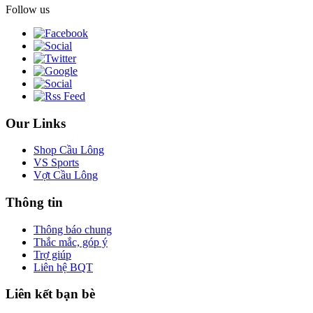
Follow us
Our Links
Shop Cầu Lông
VS Sports
Vợt Cầu Lông
Thông tin
Thông báo chung
Thắc mắc, góp ý
Trợ giúp
Liên hệ BQT
Liên kết bạn bè