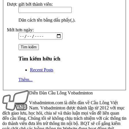
Được gửi bởi thành viên:
Dãn cách tên bằng dấu phẩy(,).
Mới hơn ngày:
Tìm kiếm hữu ích
Recent Posts
Thêm...
Diễn Đàn Cầu Lông Vnbadminton
Vnbadminton.com là diễn đàn về Cầu Lông Việt
Nam. Vnbadminton được thành lập từ 2012 với mục
đích giao lưu, học hỏi, chia sẻ và thảo luận mọi vấn đề liên quan
đến cầu lông. Chúng tôi sẽ không chịu trách nhiệm với các thông tin
do thành viên đưa lên trừ thông tin nội bộ. BQT sẽ cố gắng kiểm
soát chặt chẽ các luồng thông tin Website đang hoạt động thử