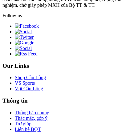
nghiệm, chờ giấy phép MXH của Bộ TT & TT.
Follow us
Our Links
Shop Cầu Lông
VS Sports
Vợt Cầu Lông
Thông tin
Thông báo chung
Thắc mắc, góp ý
Trợ giúp
Liên hệ BQT