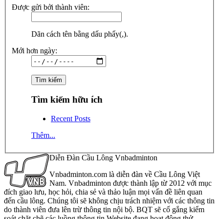
Được gửi bởi thành viên:
Dãn cách tên bằng dấu phẩy(,).
Mới hơn ngày:
Tìm kiếm hữu ích
Recent Posts
Thêm...
Diễn Đàn Cầu Lông Vnbadminton
Vnbadminton.com là diễn đàn về Cầu Lông Việt
Nam. Vnbadminton được thành lập từ 2012 với mục
đích giao lưu, học hỏi, chia sẻ và thảo luận mọi vấn đề liên quan
đến cầu lông. Chúng tôi sẽ không chịu trách nhiệm với các thông tin
do thành viên đưa lên trừ thông tin nội bộ. BQT sẽ cố gắng kiểm
soát chặt chẽ các luồng thông tin Website đang hoạt động thử