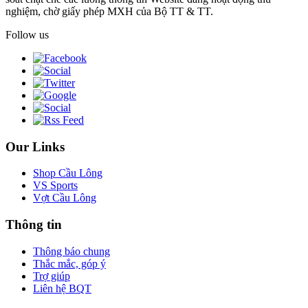
nghiệm, chờ giấy phép MXH của Bộ TT & TT.
Follow us
Our Links
Shop Cầu Lông
VS Sports
Vợt Cầu Lông
Thông tin
Thông báo chung
Thắc mắc, góp ý
Trợ giúp
Liên hệ BQT