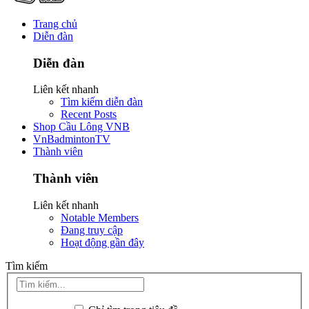
Trang chủ
Diễn đàn
Diễn đàn
Liên kết nhanh
Tìm kiếm diễn đàn
Recent Posts
Shop Cầu Lông VNB
VnBadmintonTV
Thành viên
Thành viên
Liên kết nhanh
Notable Members
Đang truy cập
Hoạt động gần đây
Tìm kiếm