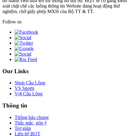
do thành viên đưa lên trừ thông tin nội bộ. BQT sẽ cố gắng kiểm
soát chặt chẽ các luồng thông tin Website đang hoạt động thử
nghiệm, chờ giấy phép MXH của Bộ TT & TT.
Follow us
Our Links
Shop Cầu Lông
VS Sports
Vợt Cầu Lông
Thông tin
Thông báo chung
Thắc mắc, góp ý
Trợ giúp
Liên hệ BQT