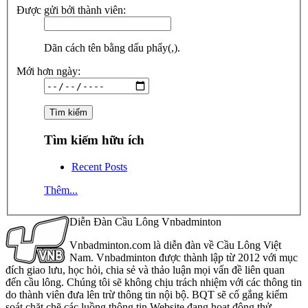
Được gửi bởi thành viên:
Dãn cách tên bằng dấu phẩy(,).
Mới hơn ngày:
Tìm kiếm hữu ích
Recent Posts
Thêm...
Diễn Đàn Cầu Lông Vnbadminton
Vnbadminton.com là diễn đàn về Cầu Lông Việt
Nam. Vnbadminton được thành lập từ 2012 với mục
đích giao lưu, học hỏi, chia sẻ và thảo luận mọi vấn đề liên quan
đến cầu lông. Chúng tôi sẽ không chịu trách nhiệm với các thông tin
do thành viên đưa lên trừ thông tin nội bộ. BQT sẽ cố gắng kiểm
soát chặt chẽ các luồng thông tin Website đang hoạt động thử