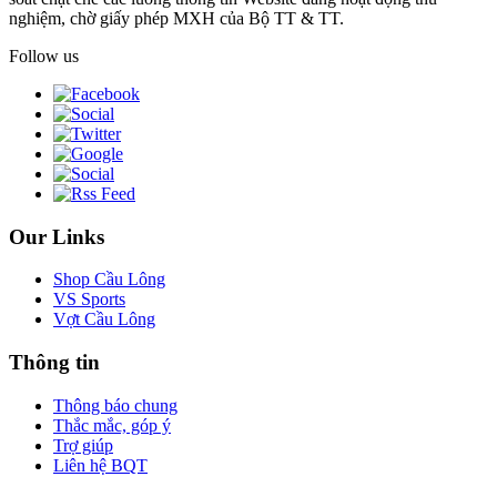
nghiệm, chờ giấy phép MXH của Bộ TT & TT.
Follow us
Our Links
Shop Cầu Lông
VS Sports
Vợt Cầu Lông
Thông tin
Thông báo chung
Thắc mắc, góp ý
Trợ giúp
Liên hệ BQT