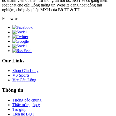
do thành viên đưa lên trừ thông tin nội bộ. BQT sẽ cố gắng kiểm
soát chặt chẽ các luồng thông tin Website đang hoạt động thử
nghiệm, chờ giấy phép MXH của Bộ TT & TT.
Follow us
Our Links
Shop Cầu Lông
VS Sports
Vợt Cầu Lông
Thông tin
Thông báo chung
Thắc mắc, góp ý
Trợ giúp
Liên hệ BQT