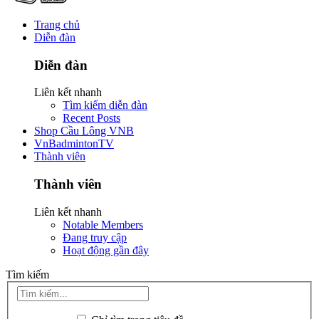
Trang chủ
Diễn đàn
Diễn đàn
Liên kết nhanh
Tìm kiếm diễn đàn
Recent Posts
Shop Cầu Lông VNB
VnBadmintonTV
Thành viên
Thành viên
Liên kết nhanh
Notable Members
Đang truy cập
Hoạt động gần đây
Tìm kiếm