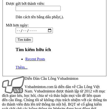
Được gửi bởi thành viên:
Dãn cách tên bằng dấu phẩy(,).
Mới hơn ngày:
Tìm kiếm hữu ích
Recent Posts
Thêm...
Diễn Đàn Cầu Lông Vnbadminton
Vnbadminton.com là diễn đàn về Cầu Lông Việt
Nam. Vnbadminton được thành lập từ 2012 với mục
đích giao lưu, học hỏi, chia sẻ và thảo luận mọi vấn đề liên quan
đến cầu lông. Chúng tôi sẽ không chịu trách nhiệm với các thông tin
do thành viên đưa lên trừ thông tin nội bộ. BQT sẽ cố gắng kiểm
soát chặt chẽ các luồng thông tin Website đang hoạt động thử