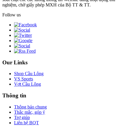
nghiệm, chờ giấy phép MXH của Bộ TT & TT.
Follow us
Our Links
Shop Cầu Lông
VS Sports
Vợt Cầu Lông
Thông tin
Thông báo chung
Thắc mắc, góp ý
Trợ giúp
Liên hệ BQT