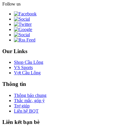
Follow us
Our Links
Shop Cầu Lông
VS Sports
Vợt Cầu Lông
Thông tin
Thông báo chung
Thắc mắc, góp ý
Trợ giúp
Liên hệ BQT
Liên kết bạn bè