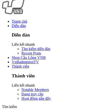
Trang chủ
Diễn đàn
Diễn đàn
Liên kết nhanh
Tìm kiếm diễn đàn
Recent Posts
Shop Cầu Lông VNB
VnBadmintonTV
Thành viên
Thành viên
Liên kết nhanh
Notable Members
Đang truy cập
Hoạt động gần đây
Tìm kiếm