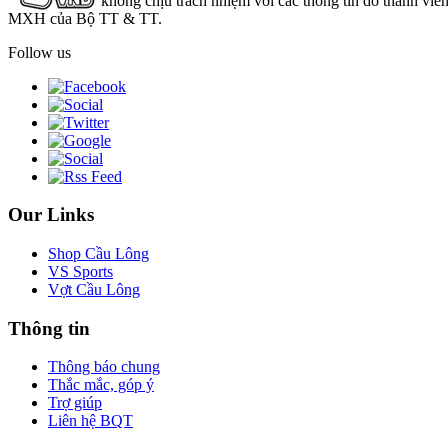
không chịu trách nhiệm với các thông tin do thành viê
MXH của Bộ TT & TT.
Follow us
Our Links
Shop Cầu Lông
VS Sports
Vợt Cầu Lông
Thông tin
Thông báo chung
Thắc mắc, góp ý
Trợ giúp
Liên hệ BQT