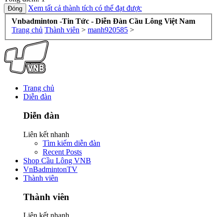
Xem tất cả thành tích có thể đạt được
Vnbadminton -Tin Tức - Diễn Đàn Cầu Lông Việt Nam
Trang chủ
Thành viên
>
manh920585
>
Trang chủ
Diễn đàn
Diễn đàn
Liên kết nhanh
Tìm kiếm diễn đàn
Recent Posts
Shop Cầu Lông VNB
VnBadmintonTV
Thành viên
Thành viên
Liên kết nhanh