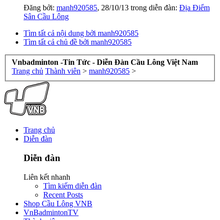
Đăng bởi:
manh920585
,
28/10/13
trong diễn đàn:
Địa Điểm
Sân Cầu Lông
Tìm tất cả nội dung bởi manh920585
Tìm tất cả chủ đề bởi manh920585
Vnbadminton -Tin Tức - Diễn Đàn Cầu Lông Việt Nam
Trang chủ
Thành viên
>
manh920585
>
Trang chủ
Diễn đàn
Diễn đàn
Liên kết nhanh
Tìm kiếm diễn đàn
Recent Posts
Shop Cầu Lông VNB
VnBadmintonTV