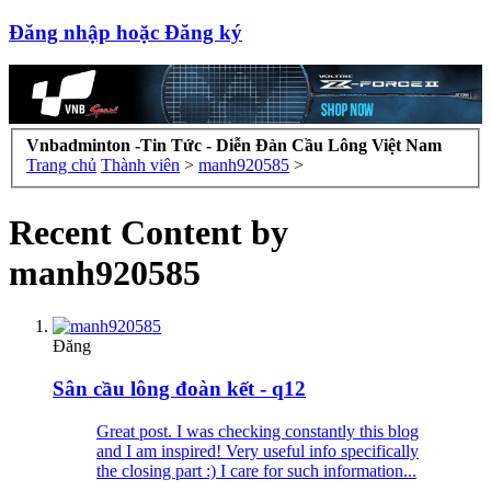
Đăng nhập hoặc Đăng ký
Vnbadminton -Tin Tức - Diễn Đàn Cầu Lông Việt Nam
Trang chủ
Thành viên
>
manh920585
>
Recent Content by
manh920585
Đăng
Sân cầu lông đoàn kết - q12
Great post. I was checking constantly this blog
and I am inspired! Very useful info specifically
the closing part :) I care for such information...