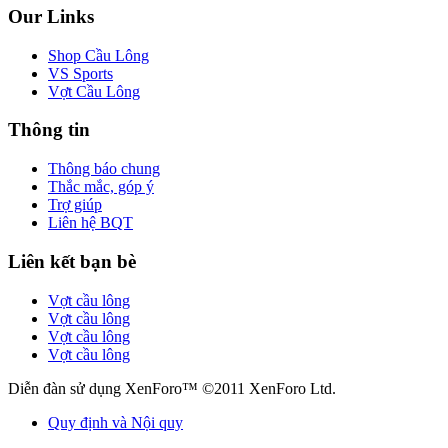
Our Links
Shop Cầu Lông
VS Sports
Vợt Cầu Lông
Thông tin
Thông báo chung
Thắc mắc, góp ý
Trợ giúp
Liên hệ BQT
Liên kết bạn bè
Vợt cầu lông
Vợt cầu lông
Vợt cầu lông
Vợt cầu lông
Diễn đàn sử dụng XenForo™ ©2011 XenForo Ltd.
Quy định và Nội quy