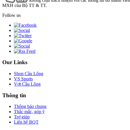
không chịu trách nhiệm với các thông tin do thành viê
MXH của Bộ TT & TT.
Follow us
Our Links
Shop Cầu Lông
VS Sports
Vợt Cầu Lông
Thông tin
Thông báo chung
Thắc mắc, góp ý
Trợ giúp
Liên hệ BQT