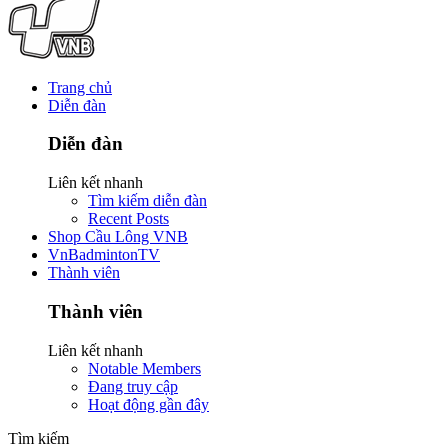
Trang chủ
Diễn đàn
Diễn đàn
Liên kết nhanh
Tìm kiếm diễn đàn
Recent Posts
Shop Cầu Lông VNB
VnBadmintonTV
Thành viên
Thành viên
Liên kết nhanh
Notable Members
Đang truy cập
Hoạt động gần đây
Tìm kiếm