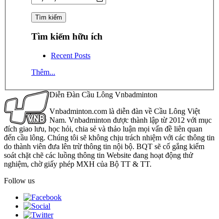
Tìm kiếm hữu ích
Recent Posts
Thêm...
Diễn Đàn Cầu Lông Vnbadminton
Vnbadminton.com là diễn đàn về Cầu Lông Việt
Nam. Vnbadminton được thành lập từ 2012 với mục
đích giao lưu, học hỏi, chia sẻ và thảo luận mọi vấn đề liên quan
đến cầu lông. Chúng tôi sẽ không chịu trách nhiệm với các thông tin
do thành viên đưa lên trừ thông tin nội bộ. BQT sẽ cố gắng kiểm
soát chặt chẽ các luồng thông tin Website đang hoạt động thử
nghiệm, chờ giấy phép MXH của Bộ TT & TT.
Follow us