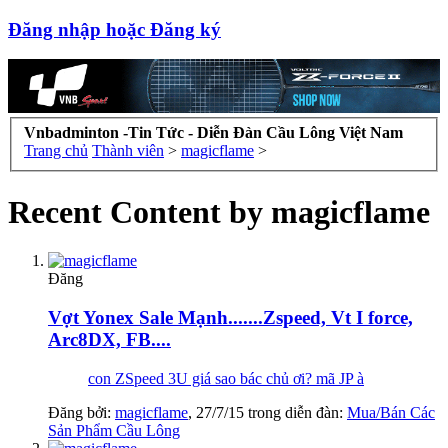
Đăng nhập hoặc Đăng ký
Vnbadminton -Tin Tức - Diễn Đàn Cầu Lông Việt Nam
Trang chủ
Thành viên
>
magicflame
>
Recent Content by magicflame
Đăng
Vợt Yonex Sale Mạnh.......Zspeed, Vt I force,
Arc8DX, FB....
con ZSpeed 3U giá sao bác chủ ơi? mã JP à
Đăng bởi:
magicflame
,
27/7/15
trong diễn đàn:
Mua/Bán Các
Sản Phẩm Cầu Lông