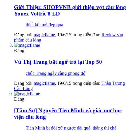
Giới Thiệu: SHOPVNB giới thiệu vợt cầu lông
Yonex Voltric 8 LD
thiết kế mới đẹp quá
Đăng bởi:
magicflame
,
19/6/15
trong diễn đàn:
Review sản
phẩm cầu lông
Đăng
Vũ Thị Trang bất ngờ trở lại Top 50
chúc Trang ngày càng phong độ
Đăng bởi:
magicflame
,
19/6/15
trong diễn đàn:
Thần Tượng
Cầu Lông
Đăng
[Tâm Sự] Nguyễn Tiến Minh và giấc mơ học
viện cầu lông
Tiến Minh bị đối xử ngược đãi quá. thắng thì chả