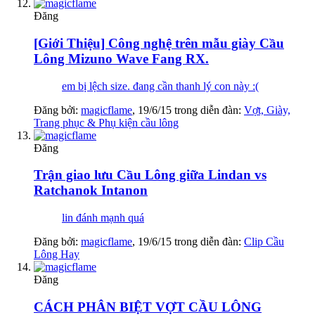
Đăng
[Giới Thiệu] Công nghệ trên mẫu giày Cầu
Lông Mizuno Wave Fang RX.
em bị lệch size. đang cần thanh lý con này :(
Đăng bởi:
magicflame
,
19/6/15
trong diễn đàn:
Vợt, Giày,
Trang phục & Phụ kiện cầu lông
Đăng
Trận giao lưu Cầu Lông giữa Lindan vs
Ratchanok Intanon
lin đánh mạnh quá
Đăng bởi:
magicflame
,
19/6/15
trong diễn đàn:
Clip Cầu
Lông Hay
Đăng
CÁCH PHÂN BIỆT VỢT CẦU LÔNG