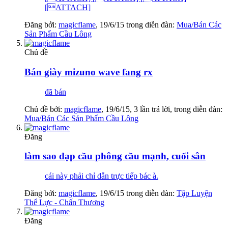
[ATTACH]
Đăng bởi:
magicflame
,
19/6/15
trong diễn đàn:
Mua/Bán Các
Sản Phẩm Cầu Lông
Chủ đề
Bán giày mizuno wave fang rx
đã bán
Chủ đề bởi:
magicflame
,
19/6/15
, 3 lần trả lời, trong diễn đàn:
Mua/Bán Các Sản Phẩm Cầu Lông
Đăng
làm sao đạp cầu phông cầu mạnh, cuối sân
cái này phải chỉ dẫn trực tiếp bác à.
Đăng bởi:
magicflame
,
19/6/15
trong diễn đàn:
Tập Luyện
Thể Lực - Chấn Thương
Đăng