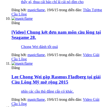
thấy gì, thua cái báo chí lá cải nó dìm cho
Đăng bởi:
magicflame
,
19/6/15
trong diễn đàn:
Thần Tượng
Cầu Lông
Đăng
[Video] Chung kết đơn nam môn cầu lông tại
Seagame 28.
Chong Wei đánh tốt quá
Đăng bởi:
magicflame
,
19/6/15
trong diễn đàn:
Video Giải
Cầu Lông
Đăng
Lee Chong Wei gặp Rasmus Fladberg tại giải
Cầu Lông Mỹ mở rộng 2015
nhìn các cầu thủ đẳng cấp có khác.
Đăng bởi:
magicflame
,
19/6/15
trong diễn đàn:
Video Giải
Cầu Lông