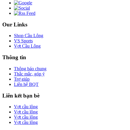
Our Links
Shop Cầu Lông
VS Sports
Vợt Cầu Lông
Thông tin
Thông báo chung
Thắc mắc, góp ý
Trợ giúp
Liên hệ BQT
Liên kết bạn bè
Vợt cầu lông
Vợt cầu lông
Vợt cầu lông
Vợt cầu lông