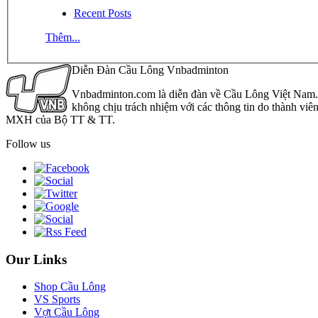
Recent Posts
Thêm...
Diễn Đàn Cầu Lông Vnbadminton
Vnbadminton.com là diễn đàn về Cầu Lông Việt Nam. Vn
không chịu trách nhiệm với các thông tin do thành viê
MXH của Bộ TT & TT.
Follow us
Our Links
Shop Cầu Lông
VS Sports
Vợt Cầu Lông