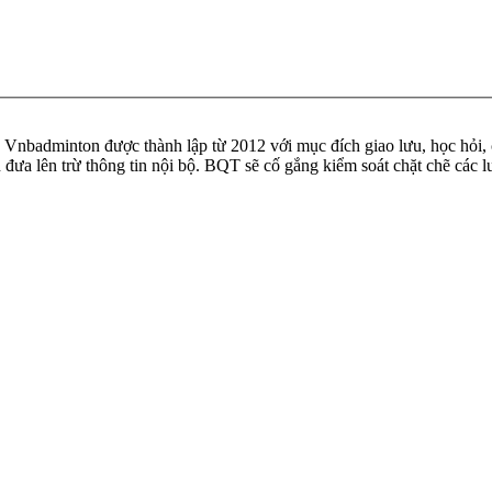
badminton được thành lập từ 2012 với mục đích giao lưu, học hỏi, ch
n đưa lên trừ thông tin nội bộ. BQT sẽ cố gắng kiểm soát chặt chẽ các