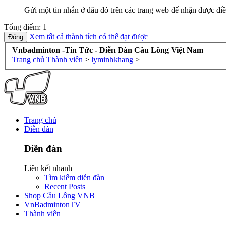
Gửi một tin nhắn ở đâu đó trên các trang web để nhận được điề
Tổng điểm: 1
Xem tất cả thành tích có thể đạt được
Vnbadminton -Tin Tức - Diễn Đàn Cầu Lông Việt Nam
Trang chủ
Thành viên
>
lyminhkhang
>
Trang chủ
Diễn đàn
Diễn đàn
Liên kết nhanh
Tìm kiếm diễn đàn
Recent Posts
Shop Cầu Lông VNB
VnBadmintonTV
Thành viên