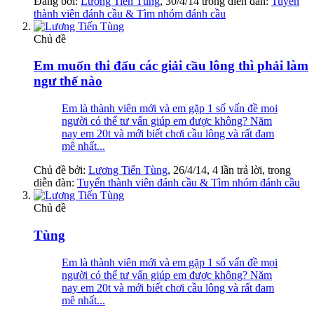
Đăng bởi:
Lương Tiến Tùng
,
30/4/14
trong diễn đàn:
Tuyển
thành viên đánh cầu & Tìm nhóm đánh cầu
Chủ đề
Em muốn thi đấu các giải cầu lông thì phải làm
ngư thế nào
Em là thành viên mới và em gặp 1 số vấn đề mọi
người có thể tư vấn giúp em được không? Năm
nay em 20t và mới biết chơi cầu lông và rất đam
mê nhất...
Chủ đề bởi:
Lương Tiến Tùng
,
26/4/14
, 4 lần trả lời, trong
diễn đàn:
Tuyển thành viên đánh cầu & Tìm nhóm đánh cầu
Chủ đề
Tùng
Em là thành viên mới và em gặp 1 số vấn đề mọi
người có thể tư vấn giúp em được không? Năm
nay em 20t và mới biết chơi cầu lông và rất đam
mê nhất...