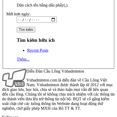
Dãn cách tên bằng dấu phẩy(,).
Mới hơn ngày:
Tìm kiếm hữu ích
Recent Posts
Thêm...
Diễn Đàn Cầu Lông Vnbadminton
Vnbadminton.com là diễn đàn về Cầu Lông Việt
Nam. Vnbadminton được thành lập từ 2012 với mục
đích giao lưu, học hỏi, chia sẻ và thảo luận mọi vấn đề liên quan
đến cầu lông. Chúng tôi sẽ không chịu trách nhiệm với các thông tin
do thành viên đưa lên trừ thông tin nội bộ. BQT sẽ cố gắng kiểm
soát chặt chẽ các luồng thông tin Website đang hoạt động thử
nghiệm, chờ giấy phép MXH của Bộ TT & TT.