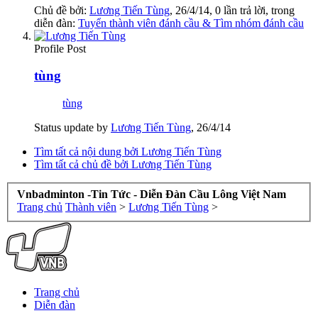
Chủ đề bởi:
Lương Tiến Tùng
,
26/4/14
, 0 lần trả lời, trong
diễn đàn:
Tuyển thành viên đánh cầu & Tìm nhóm đánh cầu
Profile Post
tùng
tùng
Status update by
Lương Tiến Tùng
,
26/4/14
Tìm tất cả nội dung bởi Lương Tiến Tùng
Tìm tất cả chủ đề bởi Lương Tiến Tùng
Vnbadminton -Tin Tức - Diễn Đàn Cầu Lông Việt Nam
Trang chủ
Thành viên
>
Lương Tiến Tùng
>
Trang chủ
Diễn đàn