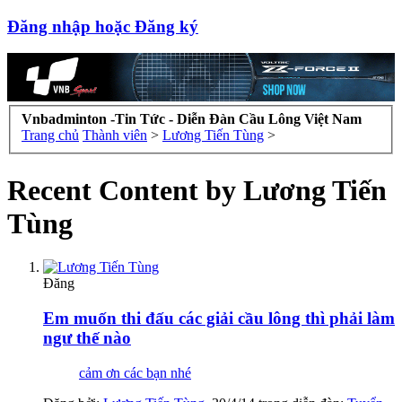
Đăng nhập hoặc Đăng ký
Vnbadminton -Tin Tức - Diễn Đàn Cầu Lông Việt Nam
Trang chủ
Thành viên
>
Lương Tiến Tùng
>
Recent Content by Lương Tiến
Tùng
Đăng
Em muốn thi đấu các giải cầu lông thì phải làm
ngư thế nào
cảm ơn các bạn nhé