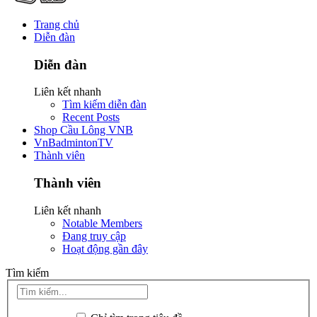
Trang chủ
Diễn đàn
Diễn đàn
Liên kết nhanh
Tìm kiếm diễn đàn
Recent Posts
Shop Cầu Lông VNB
VnBadmintonTV
Thành viên
Thành viên
Liên kết nhanh
Notable Members
Đang truy cập
Hoạt động gần đây
Tìm kiếm