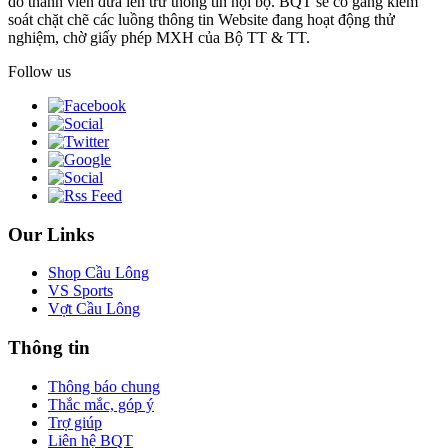
do thành viên đưa lên trừ thông tin nội bộ. BQT sẽ cố gắng kiểm
soát chặt chẽ các luồng thông tin Website đang hoạt động thử
nghiệm, chờ giấy phép MXH của Bộ TT & TT.
Follow us
Our Links
Shop Cầu Lông
VS Sports
Vợt Cầu Lông
Thông tin
Thông báo chung
Thắc mắc, góp ý
Trợ giúp
Liên hệ BQT