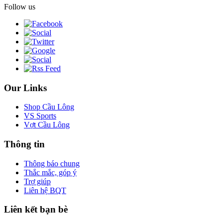
Follow us
Our Links
Shop Cầu Lông
VS Sports
Vợt Cầu Lông
Thông tin
Thông báo chung
Thắc mắc, góp ý
Trợ giúp
Liên hệ BQT
Liên kết bạn bè