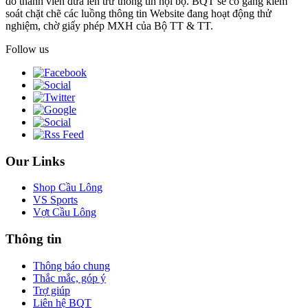
do thành viên đưa lên trừ thông tin nội bộ. BQT sẽ cố gắng kiểm
soát chặt chẽ các luồng thông tin Website đang hoạt động thử
nghiệm, chờ giấy phép MXH của Bộ TT & TT.
Follow us
Our Links
Shop Cầu Lông
VS Sports
Vợt Cầu Lông
Thông tin
Thông báo chung
Thắc mắc, góp ý
Trợ giúp
Liên hệ BQT