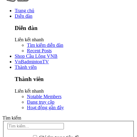
Trang chủ
Diễn đàn
Diễn đàn
Liên kết nhanh
Tìm kiếm diễn đàn
Recent Posts
Shop Cầu Lông VNB
VnBadmintonTV
Thành viên
Thành viên
Liên kết nhanh
Notable Members
Đang truy cập
Hoạt động gần đây
Tìm kiếm