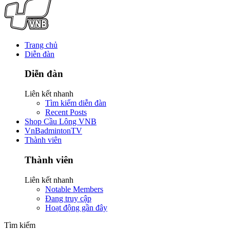
Trang chủ
Diễn đàn
Diễn đàn
Liên kết nhanh
Tìm kiếm diễn đàn
Recent Posts
Shop Cầu Lông VNB
VnBadmintonTV
Thành viên
Thành viên
Liên kết nhanh
Notable Members
Đang truy cập
Hoạt động gần đây
Tìm kiếm