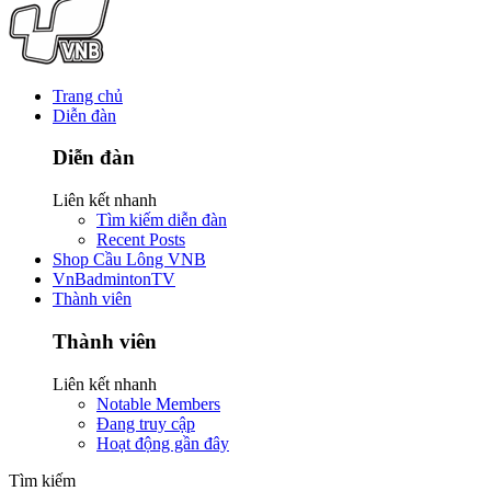
Trang chủ
Diễn đàn
Diễn đàn
Liên kết nhanh
Tìm kiếm diễn đàn
Recent Posts
Shop Cầu Lông VNB
VnBadmintonTV
Thành viên
Thành viên
Liên kết nhanh
Notable Members
Đang truy cập
Hoạt động gần đây
Tìm kiếm