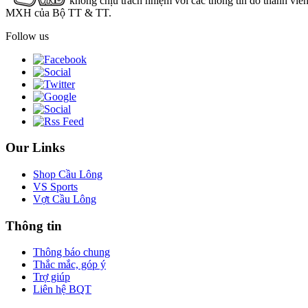
không chịu trách nhiệm với các thông tin do thành viê
MXH của Bộ TT & TT.
Follow us
Our Links
Shop Cầu Lông
VS Sports
Vợt Cầu Lông
Thông tin
Thông báo chung
Thắc mắc, góp ý
Trợ giúp
Liên hệ BQT