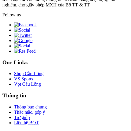
nghiệm, chờ giấy phép MXH của Bộ TT & TT.
Follow us
Our Links
Shop Cầu Lông
VS Sports
Vợt Cầu Lông
Thông tin
Thông báo chung
Thắc mắc, góp ý
Trợ giúp
Liên hệ BQT