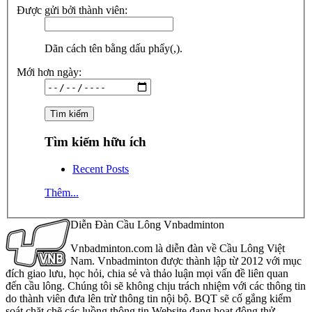
Được gửi bởi thành viên:
Dãn cách tên bằng dấu phẩy(,).
Mới hơn ngày:
Tìm kiếm hữu ích
Recent Posts
Thêm...
Diễn Đàn Cầu Lông Vnbadminton
Vnbadminton.com là diễn đàn về Cầu Lông Việt
Nam. Vnbadminton được thành lập từ 2012 với mục
đích giao lưu, học hỏi, chia sẻ và thảo luận mọi vấn đề liên quan
đến cầu lông. Chúng tôi sẽ không chịu trách nhiệm với các thông tin
do thành viên đưa lên trừ thông tin nội bộ. BQT sẽ cố gắng kiểm
soát chặt chẽ các luồng thông tin Website đang hoạt động thử