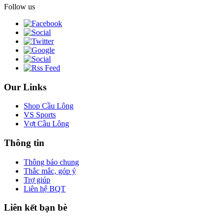
Follow us
Our Links
Shop Cầu Lông
VS Sports
Vợt Cầu Lông
Thông tin
Thông báo chung
Thắc mắc, góp ý
Trợ giúp
Liên hệ BQT
Liên kết bạn bè